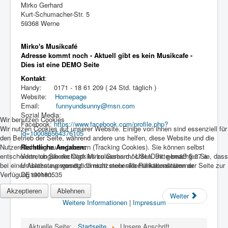
Mirko Gerhard
Kurt-Schumacher-Str. 5
59368 Werne
Mirko's Musikcafé
Adresse kommt noch - Aktuell gibt es kein Musikcafe -
Dies ist eine DEMO Seite
Kontakt
:
Handy: 0171 - 18 61 209 ( 24 Std. täglich )
Website:
Homepage
Email:
funnyundsunny@msn.com
Sozial Media:
Wir benutzen Cookies
Facebook:
https://www.facebook.com/profile.php?
Wir nutzen Cookies auf unserer Website. Einige von ihnen sind essenziell für
id=100086564376105
den Betrieb der Seite, während andere uns helfen, diese Website und die
Nutzererfahrung zu verbessern (Tracking Cookies). Sie können selbst
Rechtliche Angaben:
entscheiden, ob Sie die Cookies zulassen möchten. Bitte beachten Sie, dass
Vertretungsberechtigt: Mirko Gerhard / USt.ID.nr. gemäß § 27 a
bei einer Ablehnung womöglich nicht mehr alle Funktionalitäten der Seite zur
Umsatzsteuergesetz: Umsatzsteuer-Identifikationsnummer
Verfügung stehen.
DE190180535
Akzeptieren
Ablehnen
Weiter
Weitere Informationen
|
Impressum
Aktuelle Seite:
Startseite
Unsere Anschrift